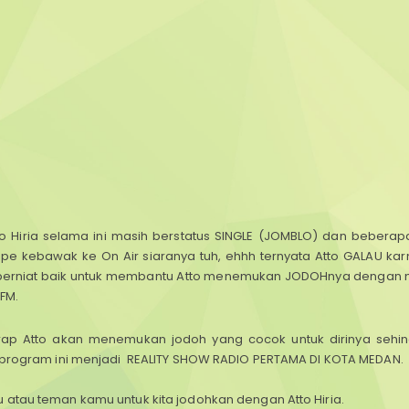
 Hiria selama ini masih berstatus SINGLE (JOMBLO) dan bebera
mpe kebawak ke On Air siaranya tuh, ehhh ternyata Atto GALAU karn
o berniat baik untuk membantu Atto menemukan JODOHnya denga
FM.
ap Atto akan menemukan jodoh yang cocok untuk dirinya sehin
p program ini menjadi REALITY SHOW RADIO PERTAMA DI KOTA MEDAN.
 atau teman kamu untuk kita jodohkan dengan Atto Hiria.