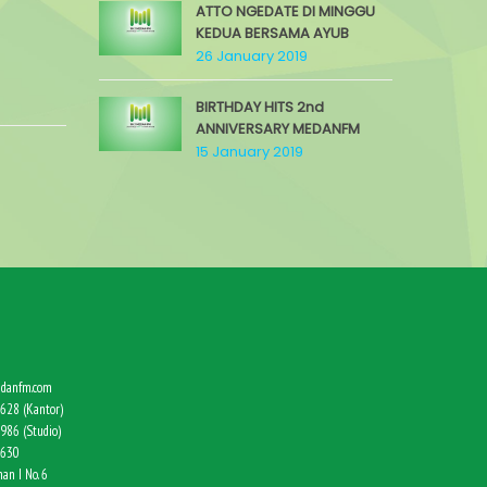
ATTO NGEDATE DI MINGGU
KEDUA BERSAMA AYUB
26 January 2019
BIRTHDAY HITS 2nd
ANNIVERSARY MEDANFM
15 January 2019
danfm.com
628 (Kantor)
986 (Studio)
9630
an I No. 6