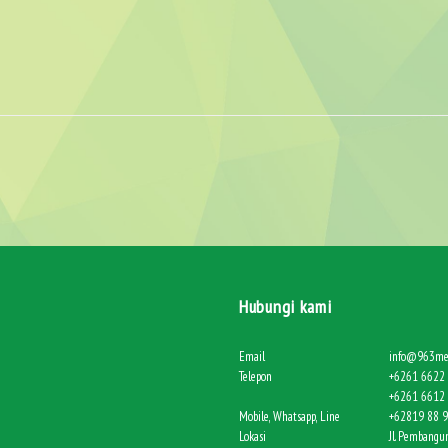
Hubungi kami
Email
info@963me
Telepon
+6261 6622 
+6261 6612 
Mobile, Whatsapp, Line
+62819 88 
Lokasi
Jl. Pembangun