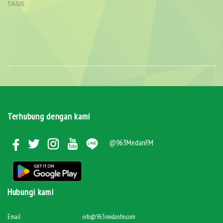
TAGS:
Terhubung dengan kami
@963MedanFM
Hubungi kami
Email
info@963medanfm.com