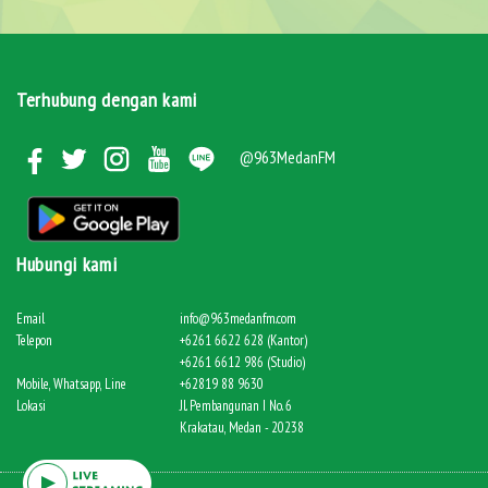
Terhubung dengan kami
@963MedanFM
Hubungi kami
Email
info@963medanfm.com
Telepon
+6261 6622 628 (Kantor)
+6261 6612 986 (Studio)
Mobile, Whatsapp, Line
+62819 88 9630
Lokasi
Jl. Pembangunan I No. 6
Krakatau, Medan - 20238