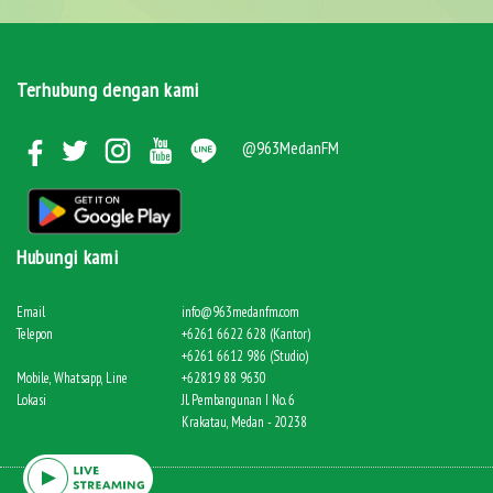
Terhubung dengan kami
@963MedanFM
Hubungi kami
Email
info@963medanfm.com
Telepon
+6261 6622 628 (Kantor)
+6261 6612 986 (Studio)
Mobile, Whatsapp, Line
+62819 88 9630
Lokasi
Jl. Pembangunan I No. 6
Krakatau, Medan - 20238