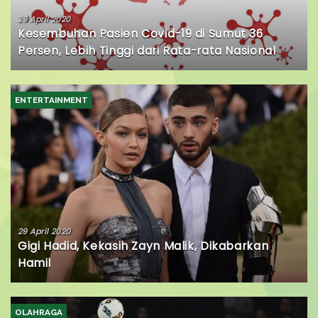
29 April 2020
Kesembuhan Pasien Covid-19 di Sumut 36
Persen, Lebih Tinggi dari Rata-rata Nasional
ENTERTAINMENT
29 April 2020
Gigi Hadid, Kekasih Zayn Malik, Dikabarkan
Hamil
OLAHRAGA