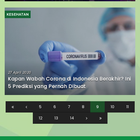
KESEHATAN
27 April 2020
Kapan Wabah Corona di Indonesia Berakhir? Ini
5 Prediksi yang Pernah Dibuat
5
6
7
8
9
10
11
12
13
14