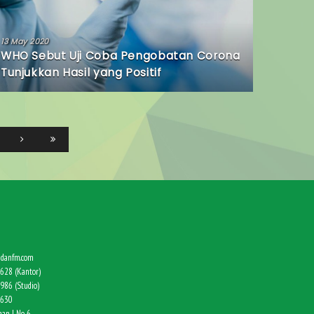
13 May 2020
WHO Sebut Uji Coba Pengobatan Corona
Tunjukkan Hasil yang Positif
danfm.com
628 (Kantor)
986 (Studio)
9630
an I No. 6