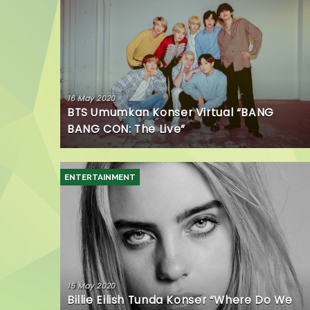
16 May 2020
BTS Umumkan Konser Virtual “BANG
BANG CON: The Live”
ENTERTAINMENT
15 May 2020
Billie Eilish Tunda Konser “Where Do We