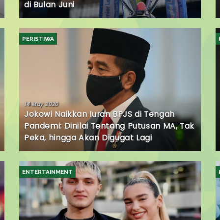
di Bulan Juni
PERISTIWA
14 May 2020
Jokowi Naikkan Iuran BPJS di Tengah
Pandemi: Dinilai Tentang Putusan MA, Tak
Peka, hingga Akan Digugat Lagi
ENTERTAINMENT