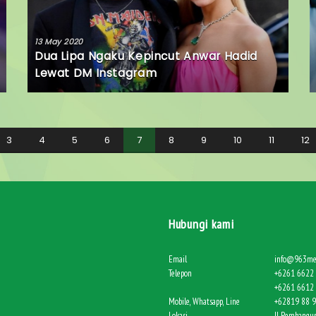
13 May 2020
Dua Lipa Ngaku Kepincut Anwar Hadid
Lewat DM Instagram
3
4
5
6
7
8
9
10
11
12
Hubungi kami
Email
info@963me
Telepon
+6261 6622 
+6261 6612 
Mobile, Whatsapp, Line
+62819 88 
Lokasi
Jl. Pembangun