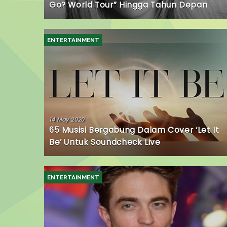
Go? World Tour” Hingga Tahun Depan
ENTERTAINMENT
14 May 2020
65 Musisi Bergabung Dalam Cover ‘Let It
Be’ Untuk Soundcheck Live
ENTERTAINMENT